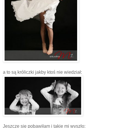
a to są króliczki jakby ktoś nie wiedział:
Jeszcze się pobawiłam i takie mi wyszło: