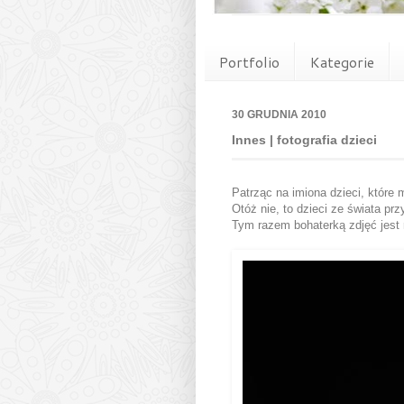
Portfolio
Kategorie
30 GRUDNIA 2010
Innes | fotografia dzieci
Patrząc na imiona dzieci, które 
Otóż nie, to dzieci ze świata pr
Tym razem bohaterką zdjęć jest m