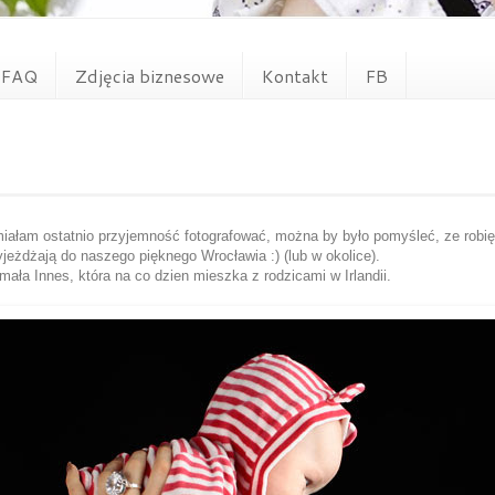
FAQ
Zdjęcia biznesowe
Kontakt
FB
miałam ostatnio przyjemność fotografować, można by było pomyśleć, ze robię 
zyjeżdżają do naszego pięknego Wrocławia :) (lub w okolice).
ała Innes, która na co dzien mieszka z rodzicami w Irlandii.