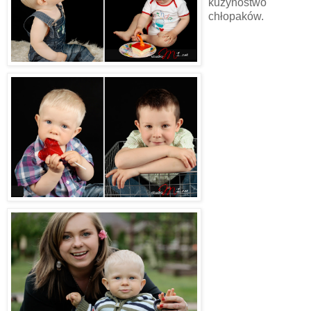
kuzynostwo
chłopaków.