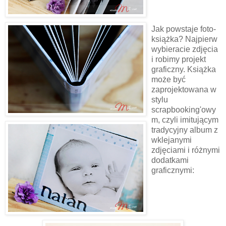
.
.
Jak powstaje foto-
książka? Najpierw
wybieracie zdjęcia
i robimy projekt
graficzny. Książka
może być
zaprojektowana w
stylu
scrapbooking'owy
m, czyli imitującym
tradycyjny album z
wklejanymi
zdjęciami i różnymi
dodatkami
graficznymi: