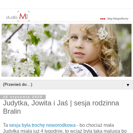
▼
16 stycznia 2020
Judytka, Jowita i Jaś | sesja rodzinna
Bralin
Ta
sesja była trochę noworodkowa
- bo chociaż mała
Judytka miała już 4 tygodnie, to wciąż była taka malusia bo